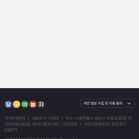
무인닷컴(주)
|
대표이사: 선장덕
|
주소: 서울특별시 강남구 선릉로93길 15,
지하2층(역삼동, 제이더블유타워) / 무인닷컴
|
사업자등록번호: 519-87-
03671