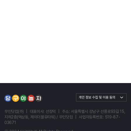
무인닷컴(주)
|
대표이사: 선장덕
|
주소: 서울특별시 강남구 선릉로93길 15,
지하2층(역삼동, 제이더블유타워) / 무인닷컴
|
사업자등록번호: 519-87-
03671